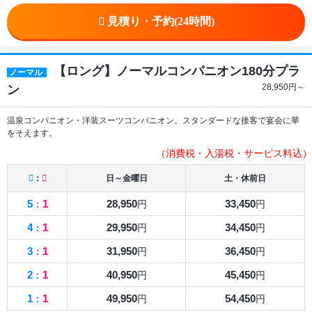
【ロング】ノーマルコンパニオン180分プラ
ノーマル
28,950
円～
ン
温泉コンパニオン・洋装スーツコンパニオン。スタンダードな接客で宴会に華
をそえます。
（消費税・入湯税・サービス料込）
：
日～金曜日
土・休前日
5
1
28,950
33,450
：
円
円
4
1
29,950
34,450
：
円
円
3
1
31,950
36,450
：
円
円
2
1
40,950
45,450
：
円
円
1
1
49,950
54,450
：
円
円