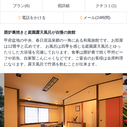
プラン(6)
宿詳細
クチコミ(1)
電話をかける
メール(24時間)
囲炉裏焼きと庭園露天風呂が自慢の旅館
甲府盆地の中央、春日居温泉郷の一角にある和風旅館です。お部屋
は12畳半と広めです。 お風呂は四季を感じる庭園露天風呂とゆっ
たりした大浴場を完備しております。食事は囲炉裏で焼く甲州ビー
フや岩魚、自家製こんにゃくなどです。ご宴会のお客様は会席料理
になります。露天風呂で竹酒を飲むことが出来ます。