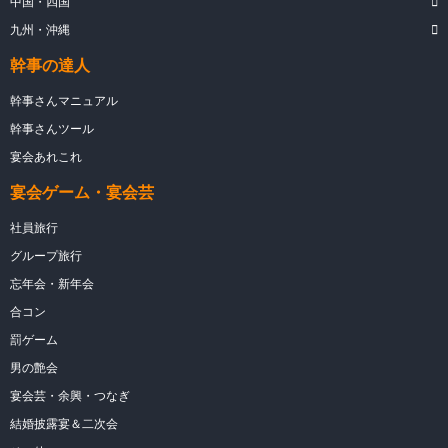
中国・四国
九州・沖縄
幹事の達人
幹事さんマニュアル
幹事さんツール
宴会あれこれ
宴会ゲーム・宴会芸
社員旅行
グループ旅行
忘年会・新年会
合コン
罰ゲーム
男の艶会
宴会芸・余興・つなぎ
結婚披露宴＆二次会