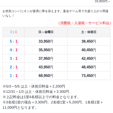
33,950
円～
お色気コンパニオンが宴席に華を添えます。宴会ゲーム等で大盛り上がり間違
いなし！
（消費税・入湯税・サービス料込）
：
日～金曜日
土・休前日
5
1
33,950
38,450
：
円
円
4
1
35,950
40,450
：
円
円
3
1
37,950
42,450
：
円
円
2
1
43,950
48,450
：
円
円
1
1
68,950
73,450
：
円
円
※5/3～5/5 は土・休前日料金＋2,200円
※12/31～1/3 は土・休前日料金＋3,300円
※上記料金は1室4名様以上での料金となります。
※3名様1室の場合＋3,300円、2名様1室＋5,200円、1名様1室＋
11,000円となります。