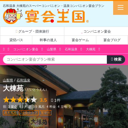
石和温泉 大棟苑のスーパーコンパニオン・温泉コンパニオン宴会プラン
グループ・団体旅行
コンパニオン宴会
貸切バス
幹事の達人
宴会ゲーム
宴会ブログ
コンパニオン宴会
山梨県
石和温泉
大棟苑
山梨県
石和温泉
大棟苑
（だいとうえん）
3.5
1
件
宿:
3
宴会:
4.5
料理:
3.5
風呂:
4
料金:
4
立地:
3
露天風呂
2次会クラブ
繁華街