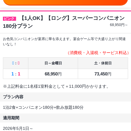
【1人OK】【ロング】スーパーコンパニオン
ピンク
68,950
円～
180分プラン
お色気コンパニオンが宴席に華を添えます。宴会ゲーム等で大盛り上がり間違
いなし！
（消費税・入湯税・サービス料込）
：
日～金曜日
土・休前日
1
1
68,950
73,450
：
円
円
※上記料金に1名様1室料金として＋11,000円かかります。
プラン内容
1泊2食+コンパニオン180分+飲み放題180分
適用期間
2026年5月1日～