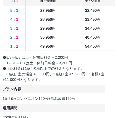
：
日～金曜日
土・休前日
5
1
27,950
32,450
：
円
円
4
1
28,950
33,450
：
円
円
3
1
29,950
34,450
：
円
円
2
1
35,950
40,450
：
円
円
1
1
49,950
54,450
：
円
円
※5/3～5/5 は土・休前日料金＋2,200円
※12/31～1/3 は土・休前日料金＋3,300円
※上記料金は1室4名様以上での料金となります。
※3名様1室の場合＋3,300円、2名様1室＋5,200円、1名様1室
+11,000円となります。
プラン内容
1泊2食+コンパニオン120分+飲み放題120分
適用期間
2026年5月1日～