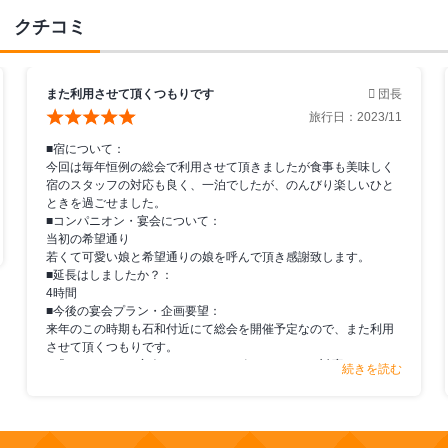
クチコミ
また利用させて頂くつもりです
団長
旅行日：
2023/11
■宿について：
今回は毎年恒例の総会で利用させて頂きましたが食事も美味しく
宿のスタッフの対応も良く、一泊でしたが、のんびり楽しいひと
ときを過ごせました。
■コンパニオン・宴会について：
当初の希望通り
若くて可愛い娘と希望通りの娘を呼んで頂き感謝致します。
■延長はしましたか？：
4時間
■今後の宴会プラン・企画要望：
来年のこの時期も石和付近にて総会を開催予定なので、また利用
させて頂くつもりです。
■「コンパニオン宴会.com」のサービス・スタッフ対応につい
続きを読む
て：
担当者、女性の方で丁寧に説明して
頂きありがとうございました。
（お客様アンケートより）