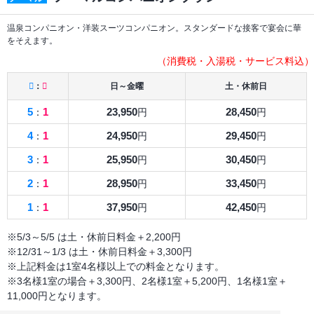
温泉コンパニオン・洋装スーツコンパニオン。スタンダードな接客で宴会に華
をそえます。
（消費税・入湯税・サービス料込）
：
日～金曜
土・休前日
5
1
23,950
28,450
：
円
円
4
1
24,950
29,450
：
円
円
3
1
25,950
30,450
：
円
円
2
1
28,950
33,450
：
円
円
1
1
37,950
42,450
：
円
円
※5/3～5/5 は土・休前日料金＋2,200円
※12/31～1/3 は土・休前日料金＋3,300円
※上記料金は1室4名様以上での料金となります。
※3名様1室の場合＋3,300円、2名様1室＋5,200円、1名様1室＋
11,000円となります。