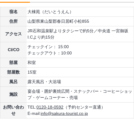
宿名
大棟苑（だいとうえん）
住所
山梨県東山梨郡春日居町小松855
JR石和温泉駅よりタクシーで約5分／中央道 一宮御坂
アクセス
I.Cより約15分
チェックイン： 15:00
CI/CO
チェックアウト：10:00
部屋
和室
部屋数
15室
風呂
露天風呂・大浴場
宴会場・囲炉裏焼広間・スナックバー・コーヒーショッ
施設
プ・ゲームコーナー・売場
お問い合わ
TEL:
0120-18-0592
（予約センター直通）
せ
E-mail:
info@sakura-tourist.co.jp