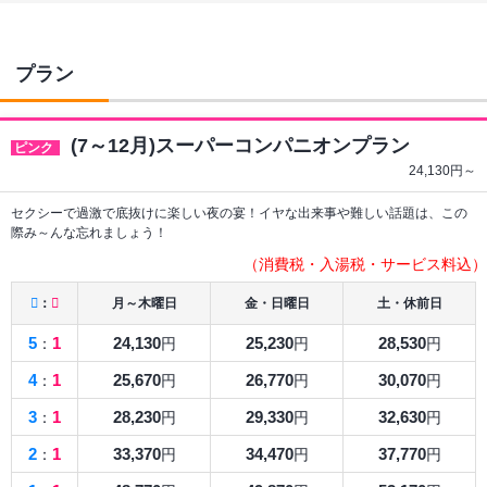
プラン
(7～12月)スーパーコンパニオンプラン
ピンク
24,130
円～
セクシーで過激で底抜けに楽しい夜の宴！イヤな出来事や難しい話題は、この
際み～んな忘れましょう！
（消費税・入湯税・サービス料込）
：
月～木曜日
金・日曜日
土・休前日
5
1
24,130
25,230
28,530
：
円
円
円
4
1
25,670
26,770
30,070
：
円
円
円
3
1
28,230
29,330
32,630
：
円
円
円
2
1
33,370
34,470
37,770
：
円
円
円