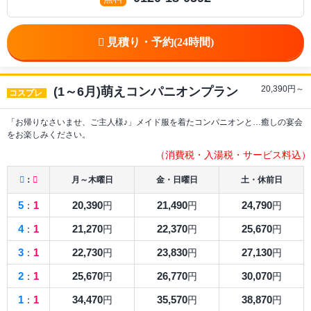
20,390
円～
(1～6月)萌えコンパニオンプラン
コスプレ
「お帰りなさいませ、ご主人様♪」メイド服を着たコンパニオンと…癒しの宴会
をお楽しみください。
（消費税・入湯税・サービス料込）
：
月～木曜日
金・日曜日
土・休前日
5
1
20,390
21,490
24,790
：
円
円
円
4
1
21,270
22,370
25,670
：
円
円
円
3
1
22,730
23,830
27,130
：
円
円
円
2
1
25,670
26,770
30,070
：
円
円
円
1
1
34,470
35,570
38,870
：
円
円
円