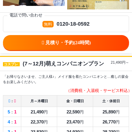
電話で問い合わせ
0120-18-0592
21,490
円～
(7～12月)萌えコンパニオンプラン
コスプレ
「お帰りなさいませ、ご主人様♪」メイド服を着たコンパニオンと…癒しの宴会
をお楽しみください。
（消費税・入湯税・サービス料込）
：
月～木曜日
金・日曜日
土・休前日
5
1
21,490
22,590
25,890
：
円
円
円
4
1
22,370
23,470
26,770
：
円
円
円
3
1
23,830
24,930
28,230
：
円
円
円