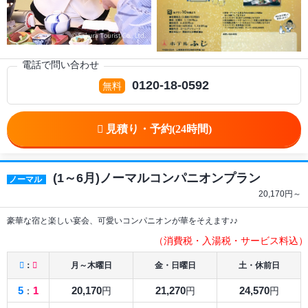
電話で問い合わせ
0120-18-0592
(1～6月)ノーマルコンパニオンプラン
ノーマル
20,170
円～
豪華な宿と楽しい宴会、可愛いコンパニオンが華をそえます♪♪
（消費税・入湯税・サービス料込）
：
月～木曜日
金・日曜日
土・休前日
5
1
20,170
21,270
24,570
：
円
円
円