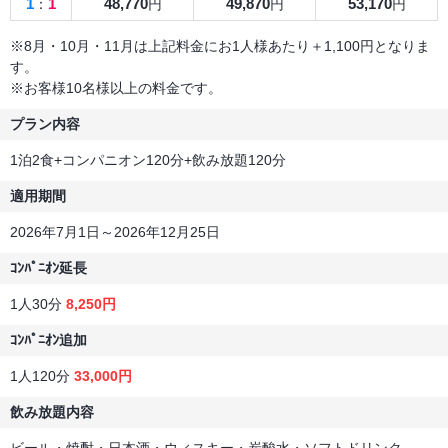
1
1
48,770
49,870
53,170
：
円
円
円
※8月・10月・11月は上記料金にお1人様あたり＋1,100円となりま
す。
※お客様10名様以上の料金です。
プラン内容
1泊2食+コンパニオン120分+飲み放題120分
適用期間
2026年7月1日～2026年12月25日
ｺﾝﾊﾟﾆｵﾝ延長
1人30分
8,250円
ｺﾝﾊﾟﾆｵﾝ追加
1人120分
33,000円
飲み放題内容
ビール・焼酎・日本酒・ウィスキー・炭酸水・ソフトドリンク