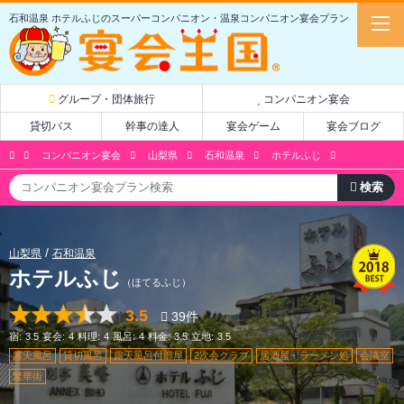
石和温泉 ホテルふじのスーパーコンパニオン・温泉コンパニオン宴会プラン
グループ・団体旅行
コンパニオン宴会
貸切バス
幹事の達人
宴会ゲーム
宴会ブログ
コンパニオン宴会
山梨県
石和温泉
ホテルふじ
山梨県
石和温泉
ホテルふじ
（ほてるふじ）
3.5
39
件
宿:
3.5
宴会:
4
料理:
4
風呂:
4
料金:
3.5
立地:
3.5
露天風呂
貸切風呂
露天風呂付部屋
2次会クラブ
居酒屋・ラーメン処
会議室
繁華街