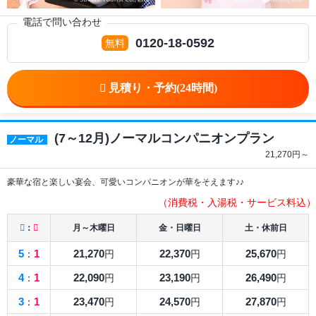
電話で問い合わせ
0120-18-0592
(7～12月)ノーマルコンパニオンプラン
ノーマル
21,270
円～
豪華な宿と楽しい宴会、可愛いコンパニオンが華をそえます♪♪
（消費税・入湯税・サービス料込）
：
月～木曜日
金・日曜日
土・休前日
5
1
21,270
22,370
25,670
：
円
円
円
4
1
22,090
23,190
26,490
：
円
円
円
3
1
23,470
24,570
27,870
：
円
円
円