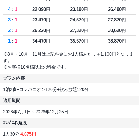
4
1
22,090
23,190
26,490
：
円
円
円
3
1
23,470
24,570
27,870
：
円
円
円
2
1
26,220
27,320
30,620
：
円
円
円
1
1
34,470
35,570
38,870
：
円
円
円
※8月・10月・11月は上記料金にお1人様あたり＋1,100円となりま
す。
※お客様10名様以上の料金です。
プラン内容
1泊2食+コンパニオン120分+飲み放題120分
適用期間
2026年7月1日～2026年12月25日
ｺﾝﾊﾟﾆｵﾝ延長
1人30分
4,675円