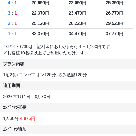
4
1
20,990
22,090
25,390
：
円
円
円
3
1
22,370
23,470
26,770
：
円
円
円
2
1
25,120
26,220
29,520
：
円
円
円
1
1
33,370
34,470
37,770
：
円
円
円
※3/16～6/30は上記料金にお1人様あたり＋1,100円です。
※お客様10名様以上でご利用いただけます。
プラン内容
1泊2食+コンパニオン120分+飲み放題120分
適用期間
2026年1月1日～6月30日
ｺﾝﾊﾟﾆｵﾝ延長
1人30分
4,675円
ｺﾝﾊﾟﾆｵﾝ追加