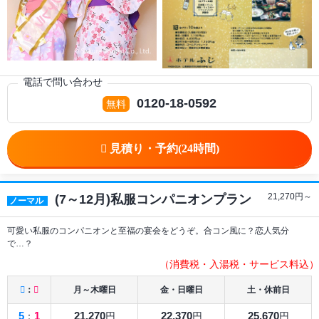
電話で問い合わせ
0120-18-0592
21,270
円～
(7～12月)私服コンパニオンプラン
ノーマル
可愛い私服のコンパニオンと至福の宴会をどうぞ。合コン風に？恋人気分
で…？
（消費税・入湯税・サービス料込）
：
月～木曜日
金・日曜日
土・休前日
5
1
21,270
22,370
25,670
：
円
円
円