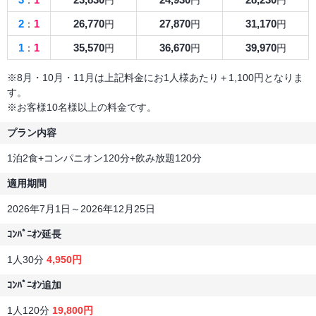
2
1
26,770
27,870
31,170
：
円
円
円
1
1
35,570
36,670
39,970
：
円
円
円
※8月・10月・11月は上記料金にお1人様あたり＋1,100円となりま
す。
※お客様10名様以上の料金です。
プラン内容
1泊2食+コンパニオン120分+飲み放題120分
適用期間
2026年7月1日～2026年12月25日
ｺﾝﾊﾟﾆｵﾝ延長
1人30分
4,950円
ｺﾝﾊﾟﾆｵﾝ追加
1人120分
19,800円