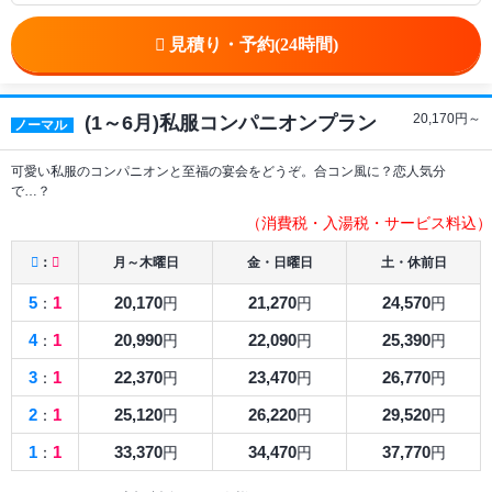
20,170
円～
(1～6月)私服コンパニオンプラン
ノーマル
可愛い私服のコンパニオンと至福の宴会をどうぞ。合コン風に？恋人気分
で…？
（消費税・入湯税・サービス料込）
：
月～木曜日
金・日曜日
土・休前日
5
1
20,170
21,270
24,570
：
円
円
円
4
1
20,990
22,090
25,390
：
円
円
円
3
1
22,370
23,470
26,770
：
円
円
円
2
1
25,120
26,220
29,520
：
円
円
円
1
1
33,370
34,470
37,770
：
円
円
円