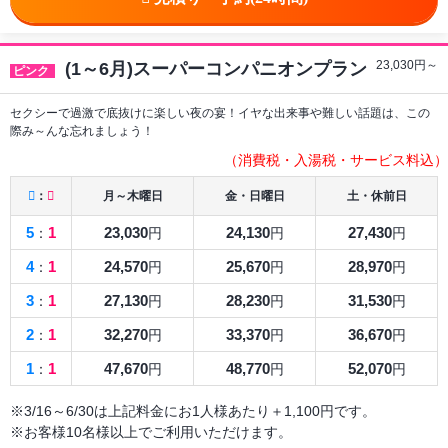
23,030
円～
(1～6月)スーパーコンパニオンプラン
ピンク
セクシーで過激で底抜けに楽しい夜の宴！イヤな出来事や難しい話題は、この
際み～んな忘れましょう！
（消費税・入湯税・サービス料込）
：
月～木曜日
金・日曜日
土・休前日
5
1
23,030
24,130
27,430
：
円
円
円
4
1
24,570
25,670
28,970
：
円
円
円
3
1
27,130
28,230
31,530
：
円
円
円
2
1
32,270
33,370
36,670
：
円
円
円
1
1
47,670
48,770
52,070
：
円
円
円
※3/16～6/30は上記料金にお1人様あたり＋1,100円です。
※お客様10名様以上でご利用いただけます。