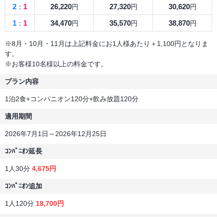
2
1
26,220
27,320
30,620
：
円
円
円
1
1
34,470
35,570
38,870
：
円
円
円
※8月・10月・11月は上記料金にお1人様あたり＋1,100円となりま
す。
※お客様10名様以上の料金です。
プラン内容
1泊2食+コンパニオン120分+飲み放題120分
適用期間
2026年7月1日～2026年12月25日
ｺﾝﾊﾟﾆｵﾝ延長
1人30分
4,675円
ｺﾝﾊﾟﾆｵﾝ追加
1人120分
18,700円